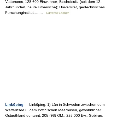
Vättersees, 128 600 Einwohner; Bischofssitz (seit dem 12.
Jahrhundert, heute lutherische); Universität, geotechnisches
Forschunginstitut;… …
Universal-Lexikon
Linköping
— Linköping, 1) Län in Schweden zwischen dem
Wetternsee u. dem Bottnischen Meerbusen, gewöhnlicher
Ostgothland genannt; 205 (98) QM.; 225,000 Ew.; Gebirge: