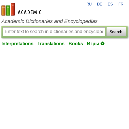
RU
DE
ES
FR
en-academic.com
Academic Dictionaries and Encyclopedias
Search!
Interpretations
Translations
Books
Игры ⚽