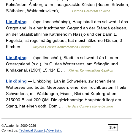
Kolmården, Åmberg u. m., ausgezackte Küsten (Busen: Bråviken,
Slåtbaken, Waldemirsviken),… …
Pierer's Universal-Lexikon
Linköping
— (spr. linndschöping), Hauptstadt des schwed. Läns
Ostgotland, in einer fruchtbaren Gegend an der Stångå gelegen,
an der Staatsbahnlinie Katrineholm Nässjö und der Bahn L.
Fogelsta, ist regelmäßig gebaut, hat meist hölzerne Häuser, 3
Kirchen… …
Meyers Großes Konversations-Lexikon
Linköping
— (spr. líndschö ), Stadt im schwed. Län L. oder
Östergotland (s.d.), im O. des Wettersees, am Stångån und
Kindakanal, (1904) 15.414 E …
Kleines Konversations-Lexikon
Linköping
— Linköping, Län in Schweden, zwischen dem
Wettersee und bottn. Meerbusen, einer der fruchtbarsten Theile
Schwedens, mit Waldungen, Eisen , Blei und Kupfergruben,
215000 E. auf 200 QM. Die gleichnamige Hauptstadt liegt am
Stang, hat einen goth. Dom …
Herders Conversations-Lexikon
© Academic, 2000-2026
18+
Contact us:
Technical Support
,
Advertising