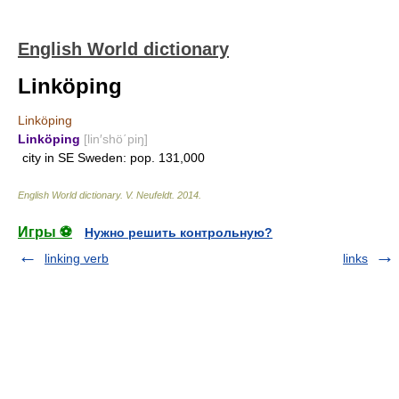
English World dictionary
Linköping
Linköping
Linköping
[lin′shö΄piŋ]
city in SE Sweden: pop. 131,000
English World dictionary
.
V. Neufeldt
.
2014
.
Игры ⚽
Нужно решить контрольную?
linking verb
links